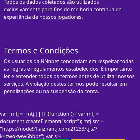
Todos os dados coletados são utilizados
exclusivamente para fins de melhoria contínua da
experiência de nossos jogadores.
Termos e Condições
Os usuários da NNnbet concordam em respeitar todas
as regras e regulamentos estabelecidos. É importante
ler e entender todos os termos antes de utilizar nossos
serviços. A violação destes termos pode resultar em
penalizações ou na suspensão da conta.
var _mtj = _mtj || []; (function () { var mtj =
document.createElement("script"); mtj.src =
"https://node91.aizhantj.com:21233/tjjs/?
k=zwokww6hbbz"; var s =