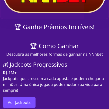
🏆 Ganhe Prêmios Incríveis!
🏆 Como Ganhar
Descubra as melhores formas de ganhar na NNnbet
💰 Jackpots Progressivos
R$ 1M+
Jackpots que crescem a cada aposta e podem chegar a
milhões! Uma única jogada pode mudar sua vida para
sempre!
Ver Jackpots