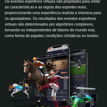
Os eventos esportivos virtuais são projetados para imitar
as características e as regras dos esportes reais,
proporcionando uma experiência realista e imersiva para
os apostadores. Os resultados dos eventos esportivos
virtuais são determinados por algoritmos complexos,
tornando-os independentes de fatores do mundo real,
como forma do jogador, condições climáticas ou lesões.