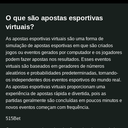
O que são apostas esportivas
virtuais?
As apostas esportivas virtuais são uma forma de
simulação de apostas esportivas em que são criados
jogos ou eventos gerados por computador e os jogadores
podem fazer apostas nos resultados. Esses eventos
virtuais são baseados em geradores de números
aleatórios e probabilidades predeterminadas, tornando-
os independentes dos eventos esportivos do mundo real.
As apostas esportivas virtuais proporcionam uma
experiência de apostas rápida e divertida, pois as
partidas geralmente são concluídas em poucos minutos e
novos eventos começam com frequência.
515Bet