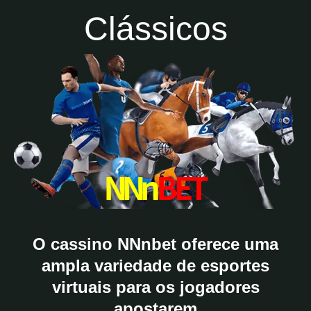
Clássicos
O cassino NNnbet oferece uma
ampla variedade de esportes
virtuais para os jogadores
apostarem