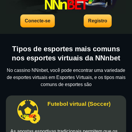
Conecte-se
Registro
Tipos de esportes mais comuns
nos esportes virtuais da NNnbet
No cassino NNnbet, você pode encontrar uma variedade
de esportes virtuais em Esportes Virtuais, e os tipos mais
comuns de esportes são
Futebol virtual (Soccer)
As apostas esportivas tradicionais permitem que os