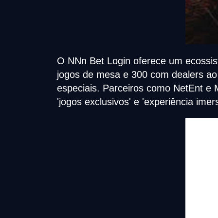
O NNn Bet Login oferece um ecossis
jogos de mesa e 300 com dealers ao 
especiais. Parceiros como NetEnt e
'jogos exclusivos' e 'experiência imer