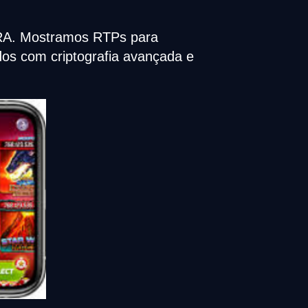
GRA. Mostramos RTPs para
os com criptografia avançada e