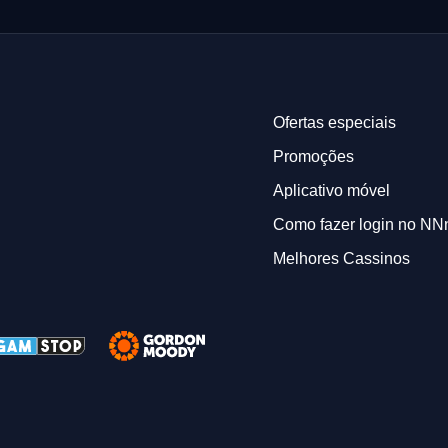
Ofertas especiais
Promoções
Aplicativo móvel
Como fazer login no NN
Melhores Cassinos