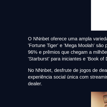
O NNnbet oferece uma ampla variedad
'Fortune Tiger' e 'Mega Moolah' são
96% e prêmios que chegam a milhõe
'Starburst' para iniciantes e 'Book o
No NNnbet, desfrute de jogos de deal
experiência social única com stream
dealer.