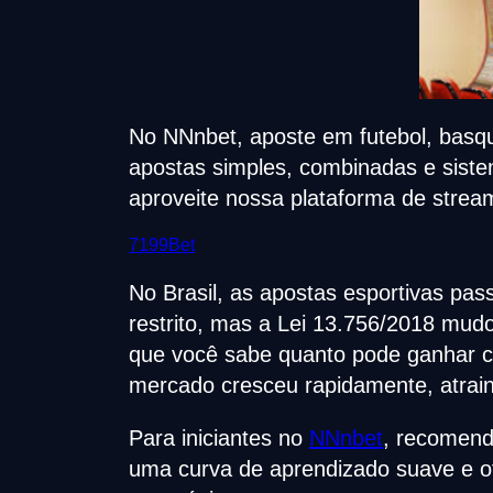
No NNnbet, aposte em futebol, basque
apostas simples, combinadas e siste
aproveite nossa plataforma de strea
7199Bet
No Brasil, as apostas esportivas pa
restrito, mas a Lei 13.756/2018 mudo
que você sabe quanto pode ganhar c
mercado cresceu rapidamente, atrain
Para iniciantes no
NNnbet
, recomend
uma curva de aprendizado suave e o