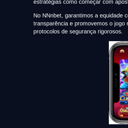
estratégias como começar com apost
No NNnbet, garantimos a equidade 
transparência e promovemos o jogo 
protocolos de segurança rigorosos.