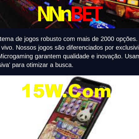
tema de jogos robusto com mais de 2000 opções. 
vivo. Nossos jogos são diferenciados por exclusi
 Microgaming garantem qualidade e inovação. Usam
siva' para otimizar a busca.