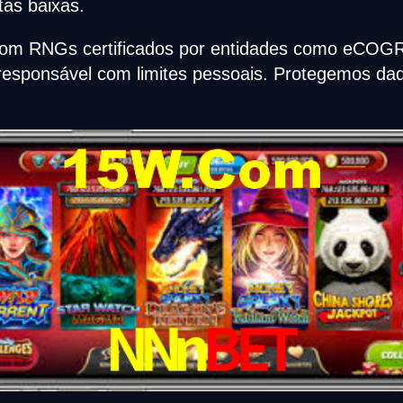
as baixas.
com RNGs certificados por entidades como eCO
responsável com limites pessoais. Protegemos dad