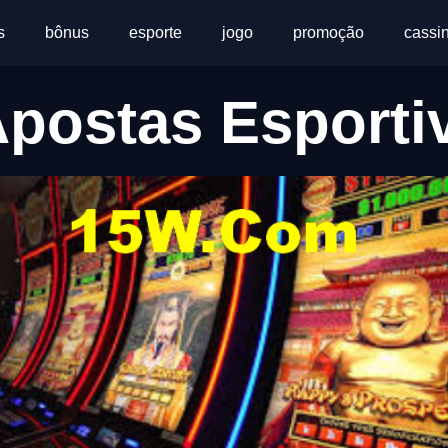
s
bônus
esporte
jogo
promoção
cassi
postas Esportiv