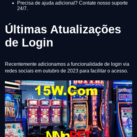
Precisa de ajuda adicional? Contate nosso suporte
24/7.
Últimas Atualizações
de Login
Recentemente adicionamos a funcionalidade de login via
redes sociais em outubro de 2023 para facilitar o acesso.