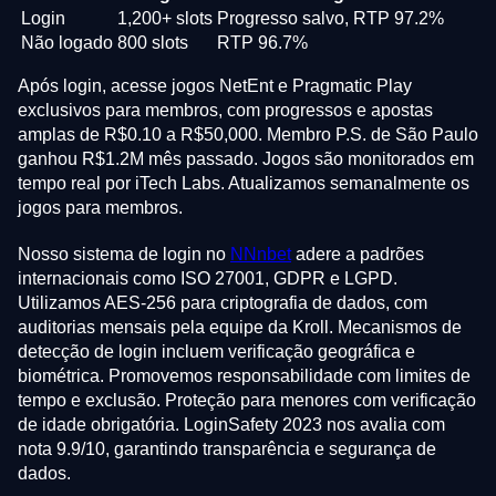
Login
1,200+ slots
Progresso salvo, RTP 97.2%
Não logado
800 slots
RTP 96.7%
Após login, acesse jogos NetEnt e Pragmatic Play
exclusivos para membros, com progressos e apostas
amplas de R$0.10 a R$50,000. Membro P.S. de São Paulo
ganhou R$1.2M mês passado. Jogos são monitorados em
tempo real por iTech Labs. Atualizamos semanalmente os
jogos para membros.
Nosso sistema de login no
NNnbet
adere a padrões
internacionais como ISO 27001, GDPR e LGPD.
Utilizamos AES-256 para criptografia de dados, com
auditorias mensais pela equipe da Kroll. Mecanismos de
detecção de login incluem verificação geográfica e
biométrica. Promovemos responsabilidade com limites de
tempo e exclusão. Proteção para menores com verificação
de idade obrigatória. LoginSafety 2023 nos avalia com
nota 9.9/10, garantindo transparência e segurança de
dados.