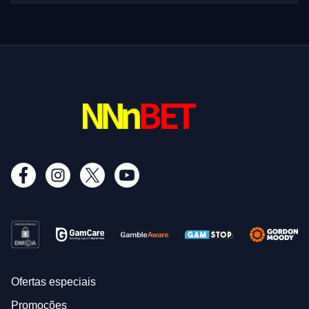
Ofertas especiais
Promoções