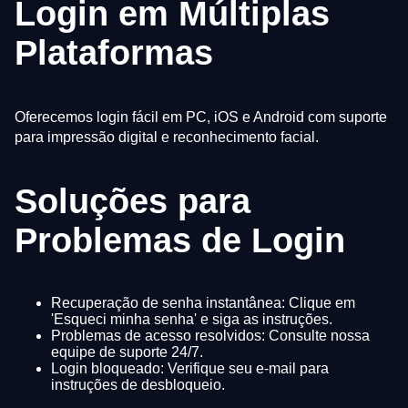
Login em Múltiplas
Plataformas
Oferecemos login fácil em PC, iOS e Android com suporte
para impressão digital e reconhecimento facial.
Soluções para
Problemas de Login
Recuperação de senha instantânea: Clique em
'Esqueci minha senha' e siga as instruções.
Problemas de acesso resolvidos: Consulte nossa
equipe de suporte 24/7.
Login bloqueado: Verifique seu e-mail para
instruções de desbloqueio.