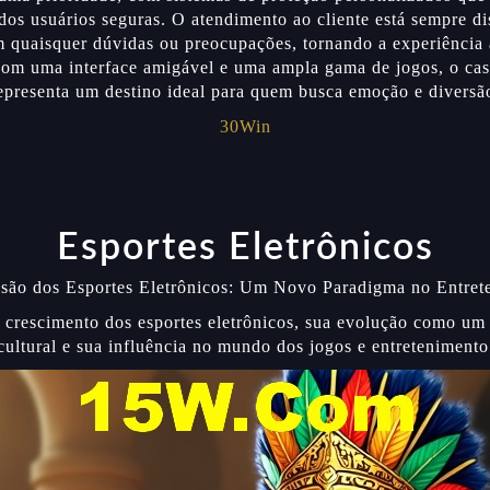
dos usuários seguras. O atendimento ao cliente está sempre di
m quaisquer dúvidas ou preocupações, tornando a experiência 
Com uma interface amigável e uma ampla gama de jogos, o ca
epresenta um destino ideal para quem busca emoção e diversã
30Win
Esportes Eletrônicos
são dos Esportes Eletrônicos: Um Novo Paradigma no Entret
 crescimento dos esportes eletrônicos, sua evolução como u
cultural e sua influência no mundo dos jogos e entretenimento