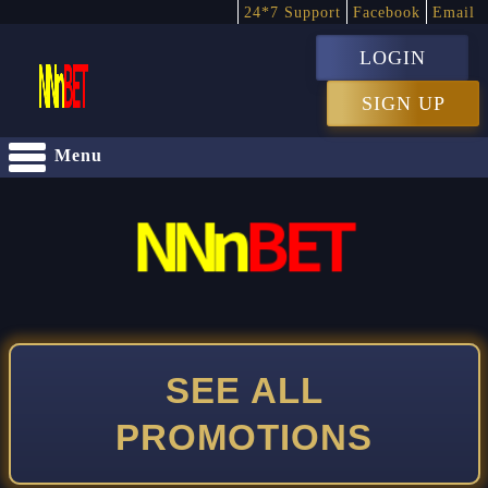
24*7 Support
Facebook
Email
LOGIN
SIGN UP
Menu
SEE ALL
PROMOTIONS