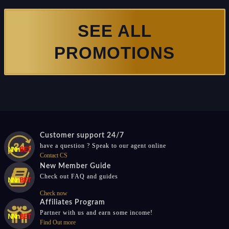
SEE ALL
PROMOTIONS
Customer support 24/7
have a question ? Speak to our agent online
Contact CS
New Member Guide
Check out FAQ and guides
Check now
Affiliates Program
Partner with us and earn some income!
Find Out more