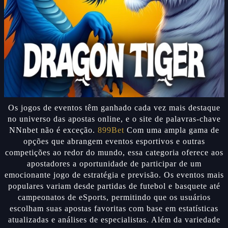
Os jogos de eventos têm ganhado cada vez mais destaque
no universo das apostas online, e o site de palavras-chave
NNnbet não é exceção.
899Bet
Com uma ampla gama de
opções que abrangem eventos esportivos e outras
competições ao redor do mundo, essa categoria oferece aos
apostadores a oportunidade de participar de um
emocionante jogo de estratégia e previsão. Os eventos mais
populares variam desde partidas de futebol e basquete até
campeonatos de eSports, permitindo que os usuários
escolham suas apostas favoritas com base em estatísticas
atualizadas e análises de especialistas. Além da variedade