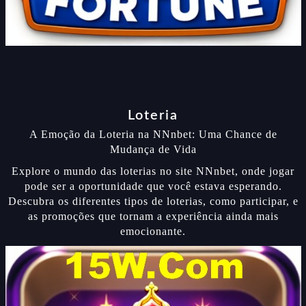
Loteria
A Emoção da Loteria na NNnbet: Uma Chance de
Mudança de Vida
Explore o mundo das loterias no site NNnbet, onde jogar
pode ser a oportunidade que você estava esperando.
Descubra os diferentes tipos de loterias, como participar, e
as promoções que tornam a experiência ainda mais
emocionante.